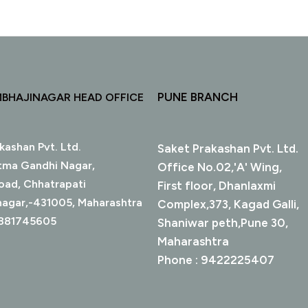
PUNE BRANCH
MBHAJINAGAR HEAD OFFICE
kashan Pvt. Ltd.
Saket Prakashan Pvt. Ltd.
tma Gandhi Nagar,
Office No.02,'A' Wing,
oad, Chhatrapati
First floor, Dhanlaxmi
nagar,-431005, Maharashtra
Complex,373, Kagad Galli,
9881745605
Shaniwar peth,Pune 30,
Maharashtra
Phone : 9422225407