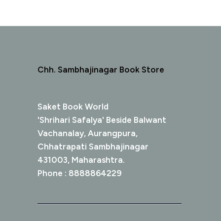
Chh. Sambhajinagar Book Store
Saket Book World
'Shrihari Safalya' Beside Balwant
Vachanalay, Aurangpura,
Chhatrapati Sambhajinagar
431003, Maharashtra.
Phone : 8888864229