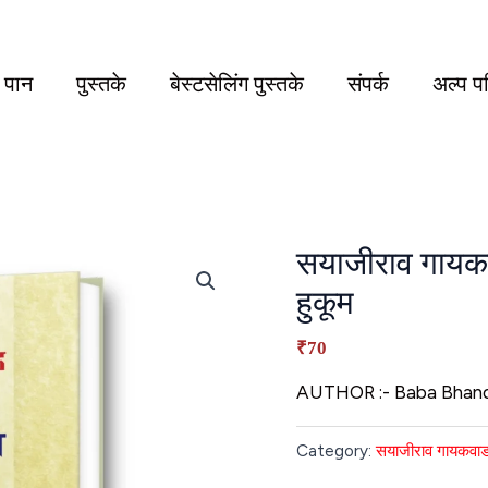
य पान
पुस्तके
बेस्टसेलिंग पुस्तके
संपर्क
अल्प प
सयाजीराव गायकव
हुकूम
₹70
AUTHOR :- Baba Bhan
Category:
सयाजीराव गायकवाड 