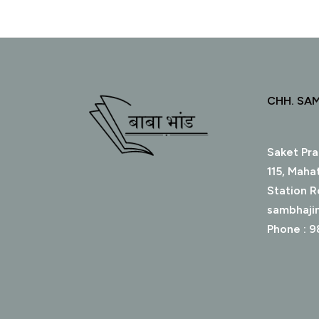
CHH. SA
Saket Pra
115, Maha
Station R
sambhaji
Phone : 