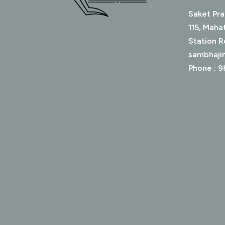
Saket Pra
115, Maha
Station R
sambhaji
Phone : 