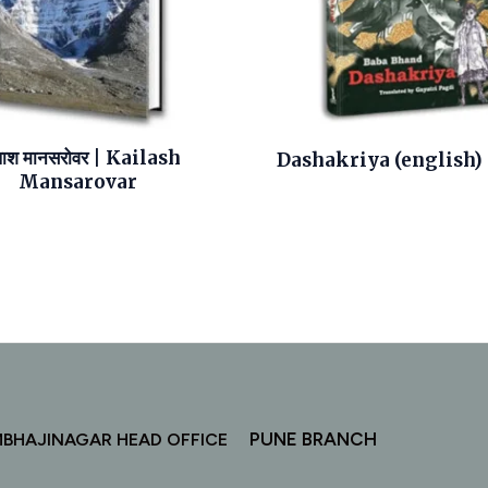
लाश मानसरोवर | Kailash
Dashakriya (english)
Mansarovar
PUNE BRANCH
MBHAJINAGAR HEAD OFFICE