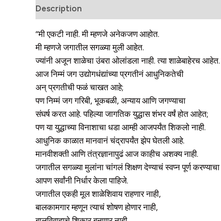
Description
Reviews (0)
‘‘मी एकटी नाही. मी म्हणजे अनेकजण आहोत.
मी म्हणजे जगातील सगळ्या मुली आहेत.
ज्यांनी अजून शाळेचा उंबरा ओलांडला नाही. त्या शाळेबाहेरच आहेत.
आज निम्मं जग उद्योगधंद्यांच्या प्रगतीनं आधुनिकतेची
अन् प्रगतीची फळं चाखत आहे;
पण निम्मं जग गरिबी, भूकबळी, अन्याय आणि जगण्याचा
संघर्ष करत आहे. पहिल्या जागतिक युद्धास शंभर वर्षं होत आहेत;
पण या युद्धाच्या विनाशाचा धडा आम्ही आजपर्यंत शिकलो नाही.
आधुनिक काळात मानवानं चंद्रापर्यंत झेप घेतली आहे.
मानवीशक्ती आणि तंत्रज्ञानापुढं आज काहीच अशक्य नाही.
जगातील सगळ्या मुलांना चांगलं शिक्षण देण्याचं स्वप्न पूर्ण करण्याचा
आपण सर्वांनी निर्धार केला पाहिजे.
जगातील एकही मूल शाळेशिवाय राहणार नाही,
बालकामगार म्हणून त्याचं शोषण होणार नाही,
बालविवाहाचे शिकार बनणार नाही,