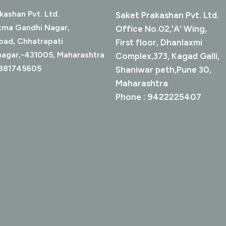
kashan Pvt. Ltd.
Saket Prakashan Pvt. Ltd.
tma Gandhi Nagar,
Office No.02,'A' Wing,
oad, Chhatrapati
First floor, Dhanlaxmi
nagar,-431005, Maharashtra
Complex,373, Kagad Galli,
9881745605
Shaniwar peth,Pune 30,
Maharashtra
Phone : 9422225407