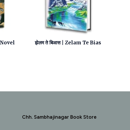
 Novel
झेलम ते बिआस | Zelam Te Bias
Chh. Sambhajinagar Book Store