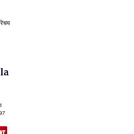
रिचय
ala
d
97