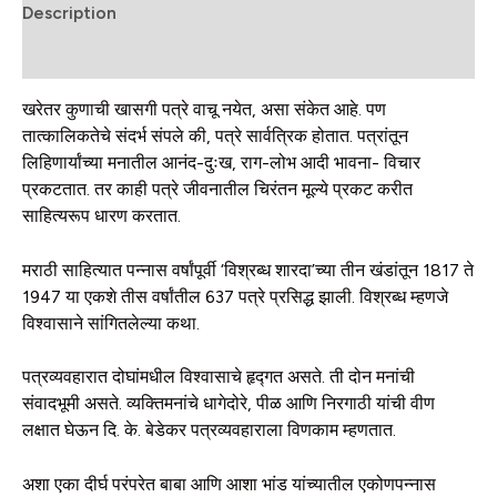
Description
Reviews (0)
खरेतर कुणाची खासगी पत्रे वाचू नयेत, असा संकेत आहे. पण
तात्कालिकतेचे संदर्भ संपले की, पत्रे सार्वत्रिक होतात. पत्रांतून
लिहिणार्यांच्या मनातील आनंद-दुःख, राग-लोभ आदी भावना- विचार
प्रकटतात. तर काही पत्रे जीवनातील चिरंतन मूल्ये प्रकट करीत
साहित्यरूप धारण करतात.
मराठी साहित्यात पन्नास वर्षांपूर्वी ‘विश्रब्ध शारदा’च्या तीन खंडांतून 1817 ते
1947 या एकशे तीस वर्षांतील 637 पत्रे प्रसिद्ध झाली. विश्रब्ध म्हणजे
विश्वासाने सांगितलेल्या कथा.
पत्रव्यवहारात दोघांमधील विश्वासाचे हृद्गत असते. ती दोन मनांची
संवादभूमी असते. व्यक्तिमनांचे धागेदोरे, पीळ आणि निरगाठी यांची वीण
लक्षात घेऊन दि. के. बेडेकर पत्रव्यवहाराला विणकाम म्हणतात.
अशा एका दीर्घ परंपरेत बाबा आणि आशा भांड यांच्यातील एकोणपन्नास