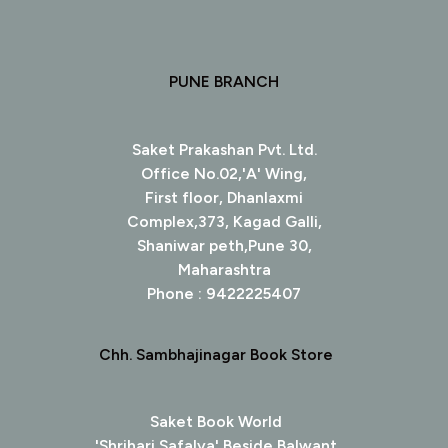
PUNE BRANCH
Saket Prakashan Pvt. Ltd.
Office No.02,'A' Wing,
First floor, Dhanlaxmi
Complex,373, Kagad Galli,
Shaniwar peth,Pune 30,
Maharashtra
Phone : 9422225407
Chh. Sambhajinagar Book Store
Saket Book World
'Shrihari Safalya' Beside Balwant